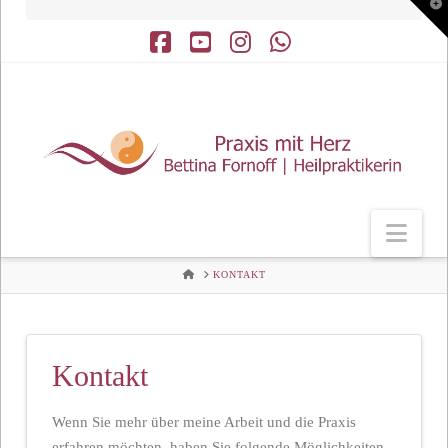
T
t
W
Facebook
YouTube
Instagram
Whatsapp
Nav
HOME
KONTAKT
Kontakt
Wenn Sie mehr über meine Arbeit und die Praxis
erfahren möchten, haben Sie folgende Möglichkeiten