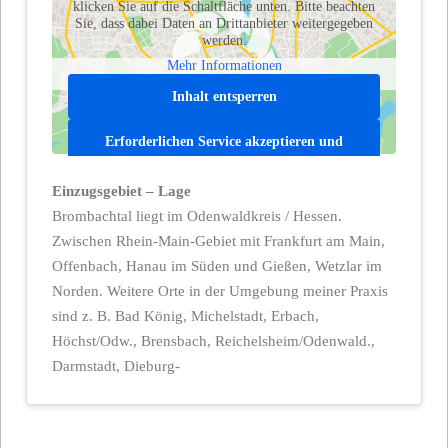
klicken Sie auf die Schaltfläche unten. Bitte beachten
Sie, dass dabei Daten an Drittanbieter weitergegeben
werden.
Mehr Informationen
Inhalt entsperren
Erforderlichen Service akzeptieren und
Inhalte entsperren
Einzugsgebiet – Lage
Brombachtal liegt im Odenwaldkreis / Hessen.
Zwischen Rhein-Main-Gebiet mit Frankfurt am Main,
Offenbach, Hanau im Süden und Gießen, Wetzlar im
Norden. Weitere Orte in der Umgebung meiner Praxis
sind z. B. Bad König, Michelstadt, Erbach,
Höchst/Odw., Brensbach, Reichelsheim/Odenwald.,
Darmstadt, Dieburg-