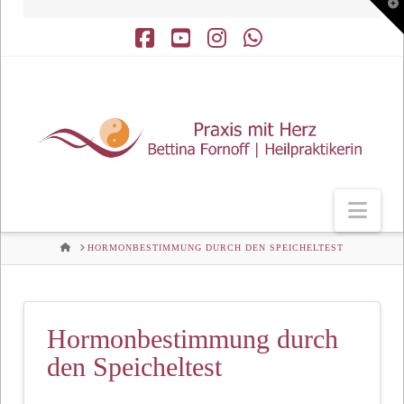
T
t
W
Facebook
YouTube
Instagram
Whatsapp
Nav
HOME
HORMONBESTIMMUNG DURCH DEN SPEICHELTEST
Hormonbestimmung durch
den Speicheltest