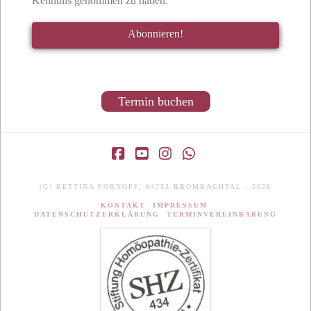
Kenntnis genommen zu haben.
Termin buchen
Facebook
YouTube
Instagram
Whatsapp
(C) BETTINA FORNOFF, 64753 BROMBACHTAL - 2026
KONTAKT
IMPRESSUM
DATENSCHUTZERKLÄRUNG
TERMINVEREINBARUNG