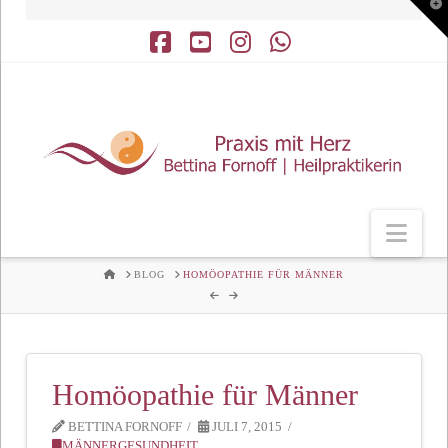
T
t
W
Facebook
YouTube
Instagram
Whatsapp
Nav
HOME
BLOG
HOMÖOPATHIE FÜR MÄNNER
Homöopathie für Männer
BETTINA FORNOFF
JULI 7, 2015
MÄNNERGESUNDHEIT