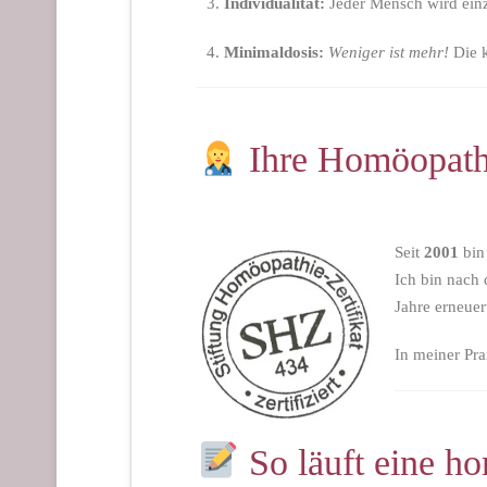
Individualität:
Jeder Mensch wird einzi
Minimaldosis:
Weniger ist mehr!
Die k
Ihre Homöopathi
Seit
2001
bin 
Ich bin nach 
Jahre erneuer
In meiner Pra
So läuft eine h