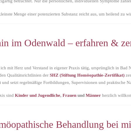
gartig betrachtet. Nur die persönlichen, individuellen Symptome zähle
leinste Menge einer potenzierten Substanz reicht aus, um heilend zu wi
n im Odenwald – erfahren & zert
ich mit Herz und Verstand in eigener Praxis tätig, ursprünglich in Ba
den Qualitätsrichtlinien der
SHZ (Stiftung Homöopathie-Zertifikat)
zer
t und setzt regelmäßige Fortbildungen, Supervisionen und praktische N
xis sind
Kinder und Jugendliche
,
Frauen
und
Männer
herzlich willk
omöopathische Behandlung bei mi