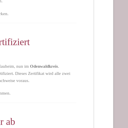
n.
rken.
ifiziert
d Nauheim, nun im
Odenwaldkreis
.
tifiziert. Dieses Zertifikat wird alle zwei
achweise voraus.
ommen.
r ab