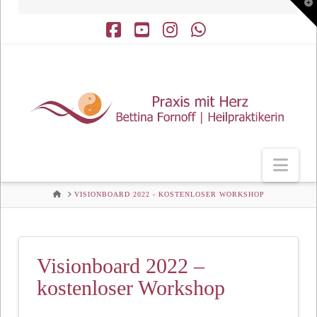
T
t
W
Facebook
YouTube
Instagram
Whatsapp
Nav
HOME
VISIONBOARD 2022 - KOSTENLOSER WORKSHOP
Visionboard 2022 –
kostenloser Workshop