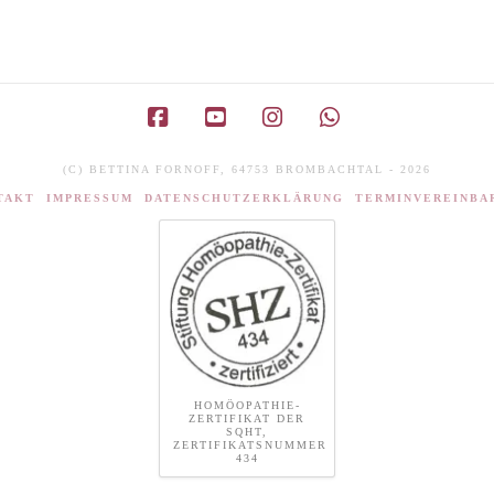
Facebook
YouTube
Instagram
Whatsapp
(C) BETTINA FORNOFF, 64753 BROMBACHTAL - 2026
TAKT
IMPRESSUM
DATENSCHUTZERKLÄRUNG
TERMINVEREINBA
HOMÖOPATHIE-
ZERTIFIKAT DER
SQHT,
ZERTIFIKATSNUMMER
434