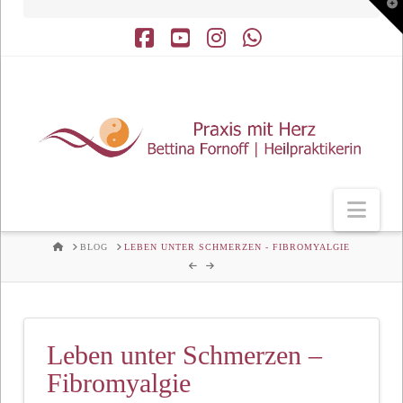
T
t
W
Facebook
YouTube
Instagram
Whatsapp
Nav
HOME
BLOG
LEBEN UNTER SCHMERZEN - FIBROMYALGIE
Leben unter Schmerzen –
Fibromyalgie