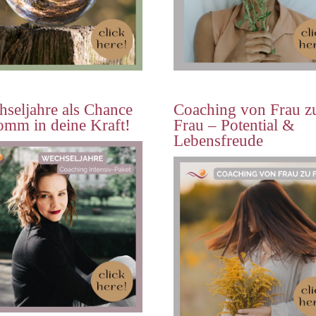
seljahre als Chance
Coaching von Frau z
omm in deine Kraft!
Frau – Potential &
Lebensfreude