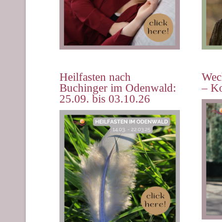
Heilfasten nach
Wech
Buchinger im Odenwald:
– K
25.09. bis 03.10.26