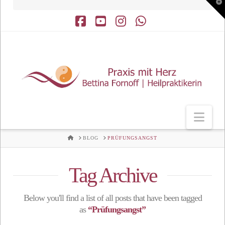
T
t
W
Facebook
YouTube
Instagram
Whatsapp
Nav
HOME
BLOG
PRÜFUNGSANGST
Tag Archive
Below you'll find a list of all posts that have been tagged
as
“Prüfungsangst”