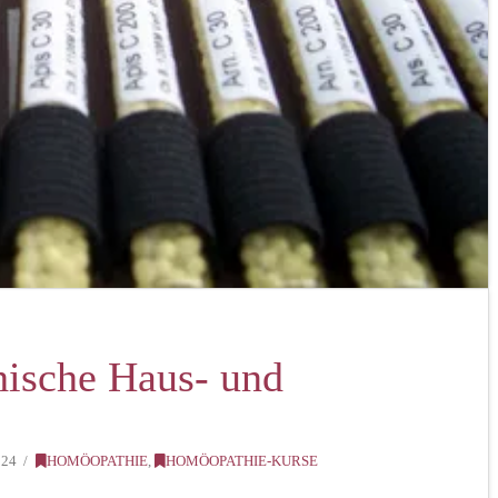
ische Haus- und
024
HOMÖOPATHIE
,
HOMÖOPATHIE-KURSE