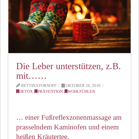
Die Leber unterstützen, z.B.
mit……
BETTINA FORNOFF
OKTOBER 26, 2018
DETOX
,
PRÄVENTION
,
WOHLFÜHLEN
… einer Fußreflexzonenmassage am
prasselndem Kaminofen und einem
heißen Kräutertee.