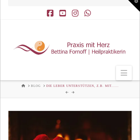
T
t
W
Facebook
YouTube
Instagram
Whatsapp
Nav
HOME
BLOG
DIE LEBER UNTERSTÜTZEN, Z.B. MIT......