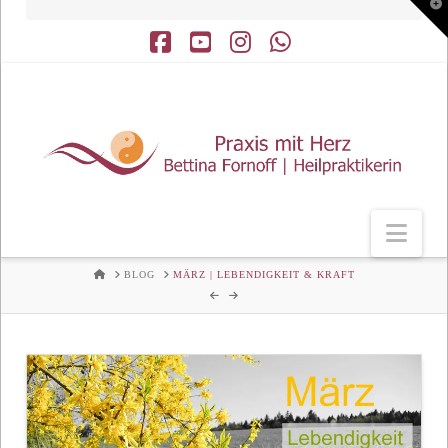
T
t
W
Facebook
YouTube
Instagram
Whatsapp
Nav
HOME
BLOG
MÄRZ | LEBENDIGKEIT & KRAFT