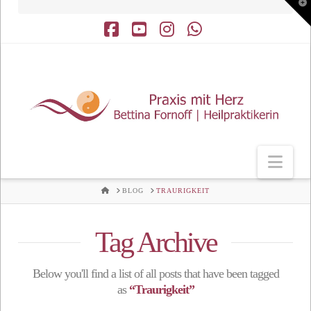
T
t
W
Facebook
YouTube
Instagram
Whatsapp
Nav
HOME
BLOG
TRAURIGKEIT
Tag Archive
Below you'll find a list of all posts that have been tagged
as
“Traurigkeit”