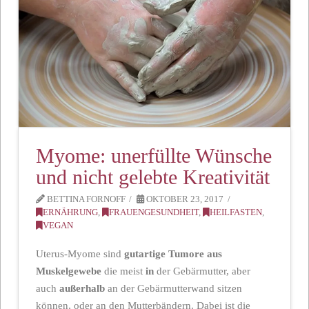
Myome: unerfüllte Wünsche
und nicht gelebte Kreativität
BETTINA FORNOFF
OKTOBER 23, 2017
ERNÄHRUNG
,
FRAUENGESUNDHEIT
,
HEILFASTEN
,
VEGAN
Uterus-Myome sind
gutartige Tumore aus
Muskelgewebe
die meist
in
der Gebärmutter, aber
auch
außerhalb
an der Gebärmutterwand sitzen
können, oder an den Mutterbändern. Dabei ist die