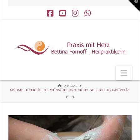
T
t
W
Facebook
YouTube
Instagram
Whatsapp
Nav
HOME
BLOG
MYOME: UNERFÜLLTE WÜNSCHE UND NICHT GELEBTE KREATIVITÄT