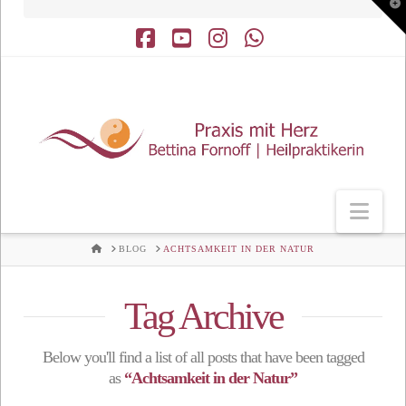
T
t
W
Facebook
YouTube
Instagram
Whatsapp
Nav
HOME
BLOG
ACHTSAMKEIT IN DER NATUR
Tag Archive
Below you'll find a list of all posts that have been tagged
as
“Achtsamkeit in der Natur”