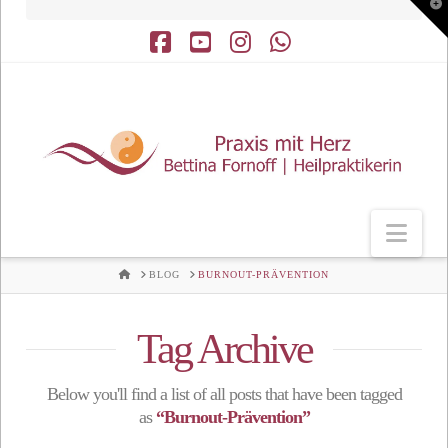
T
t
W
Facebook
YouTube
Instagram
Whatsapp
Nav
HOME
BLOG
BURNOUT-PRÄVENTION
Tag Archive
Below you'll find a list of all posts that have been tagged
as
“Burnout-Prävention”