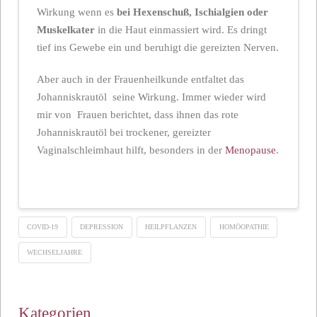
Wirkung wenn es
bei Hexenschuß, Ischialgien oder
Muskelkater
in die Haut einmassiert wird. Es dringt
tief ins Gewebe ein und beruhigt die gereizten Nerven.
Aber auch in der Frauenheilkunde entfaltet das
Johanniskrautöl seine Wirkung. Immer wieder wird
mir von Frauen berichtet, dass ihnen das rote
Johanniskrautöl bei trockener, gereizter
Vaginalschleimhaut hilft, besonders in der
Menopause
.
COVID-19
DEPRESSION
HEILPFLANZEN
HOMÖOPATHIE
WECHSELJAHRE
Kategorien