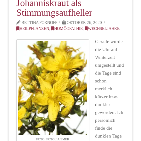
Johanniskraut als
Stimmungsaufheller
BETTINA FORNOFF
OKTOBER 26, 2020
HEILPFLANZEN
,
HOMÖOPATHIE
,
WECHSELJAHRE
Gerade wurde
die Uhr auf
Winterzeit
umgestellt und
die Tage sind
schon
merklich
kürzer bzw.
dunkler
geworden. Ich
persönlich
finde die
dunklen Tage
FOTO: FOTOLIA/EMER