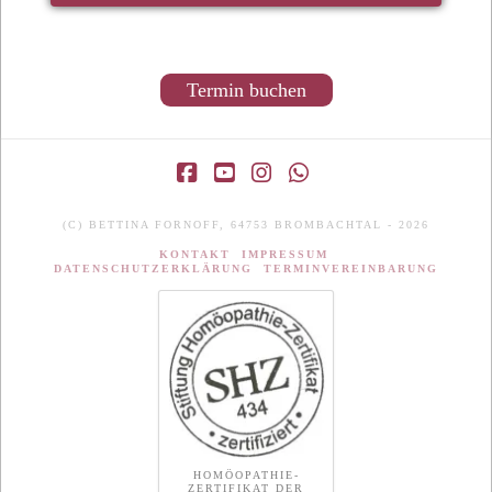
Termin buchen
Facebook
YouTube
Instagram
Whatsapp
(C) BETTINA FORNOFF, 64753 BROMBACHTAL - 2026
KONTAKT
IMPRESSUM
DATENSCHUTZERKLÄRUNG
TERMINVEREINBARUNG
HOMÖOPATHIE-
ZERTIFIKAT DER