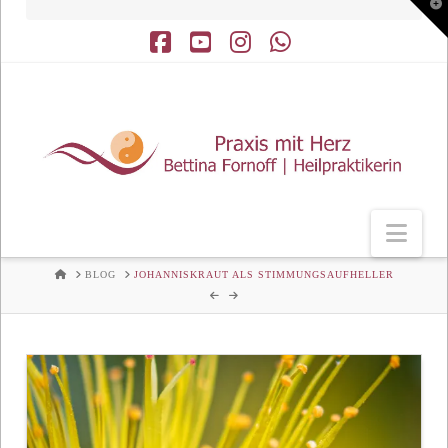
T
t
W
Facebook
YouTube
Instagram
Whatsapp
Nav
HOME
BLOG
JOHANNISKRAUT ALS STIMMUNGSAUFHELLER