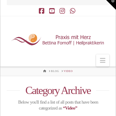
T
t
W
Facebook
YouTube
Instagram
Whatsapp
Nav
HOME
BLOG
VIDEO
Category Archive
Below you'll find a list of all posts that have been
categorized as
“Video”