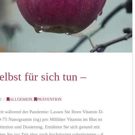
lbst für sich tun –
0
ALLGEMEIN
,
PRÄVENTION
eit während der Pandemie: Lassen Sie Ihren Vitamin D-
0-75 Nanogramm (ng) pro Milliliter Vitamin im Blut ist
stitution und Dosierung. Ernähren Sie sich gesund mit
en Sie zur Zeit aber auch hochdosiert substituieren – 6