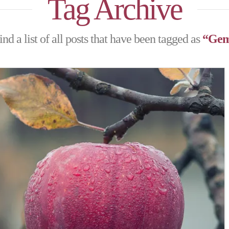
Tag Archive
ind a list of all posts that have been tagged as
“Gem