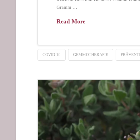
Gramm …
Read More
COVID-19
GEMMOTHERAPIE
PRÄVENT